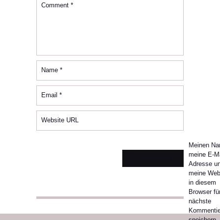
Comment
*
Name
*
Email
*
Website URL
Meinen Na
meine E-Ma
Adresse u
meine Web
in diesem
Browser für
nächste
Kommentie
speichern.